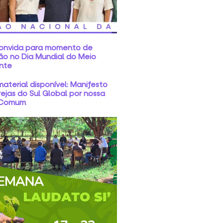
convida para momento de
ão no Dia Mundial do Meio
nte
aterial disponível: Manifesto
rejas do Sul Global por nossa
 Comum