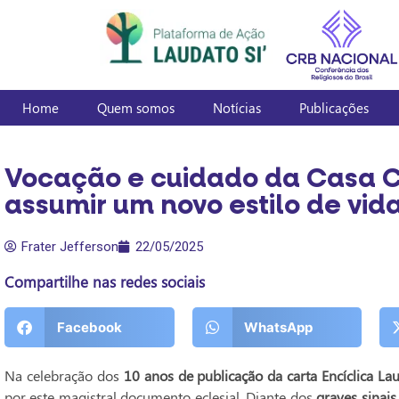
Home
Quem somos
Notícias
Publicações
Vocação e cuidado da Casa C
assumir um novo estilo de vida
Frater Jefferson
22/05/2025
Compartilhe nas redes sociais
Facebook
WhatsApp
Na celebração dos
10 anos de publicação da carta Encíclica La
por este magistral documento eclesial. Diante dos
graves sinais