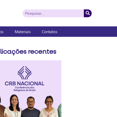
os
Materiais
Contatos
licações recentes