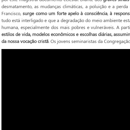
desmatamento, as mudanças climáticas, a poluição e a perda 
Francisco,
surge como um forte apelo à consciência
,
à respons
tudo está interligado e que a degradação do meio ambiente e
humana, especialmente dos mais pobres e vulneráveis. A part
estilos de vida, modelos econômicos e escolhas diárias, assu
da nossa vocação cristã
. Os jovens seminaristas da Congregaçã