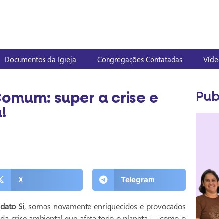
Documentos da Igreja
Congregações Contatadas
Víde
omum: super a crise e
Pub
!
X
Telegram
udato Si
, somos novamente enriquecidos e provocados
da crise ambiental que afeta todo o planeta — como o