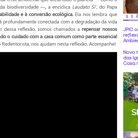
da biodiversidade —, a encíclica
Laudato Si’
, do Papa
abilidade e à conversão ecológica.
Ela nos lembra que
stá profundamente conectada com a degradação da vida
ir dessa reflexão, somos chamados a
repensar nossos
JPIC 
reflex
mindo o cuidado com a casa comum como parte essencial
Ambie
o Redentorista, nos ajudam nesta reflexão. Acompanhe!
Novo m
das Ig
Casa