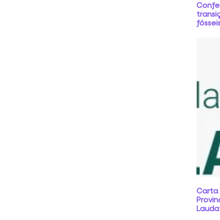
Confe
transi
fóssei
Carta
Provin
Laudat