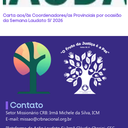
Carta aos/às Coordenadores/as Provinciais por ocasião
da Semana Laudato Si’ 2026
Contato
Setor Missionário CRB: Irmã Michele da Silva, ICM
E-mail: missao@crbnacional.org.br
Plataforma de Ação Laudato Si: Irmã Cláudia Chesini, CSC.