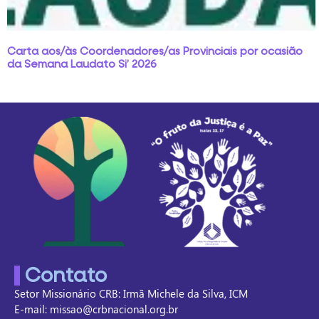
Carta aos/às Coordenadores/as Provinciais por ocasião
da Semana Laudato Si’ 2026
Contato
Setor Missionário CRB: Irmã Michele da Silva, ICM
E-mail: missao@crbnacional.org.br