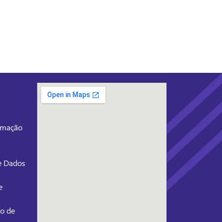
ormação
de Dados
e
ão de