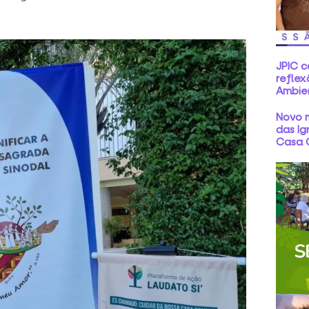
JPIC 
reflex
Ambie
Novo m
das Ig
Casa