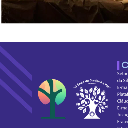
C
Setor
da Si
E-mai
Plata
Cláud
E-mai
Justi
Frate