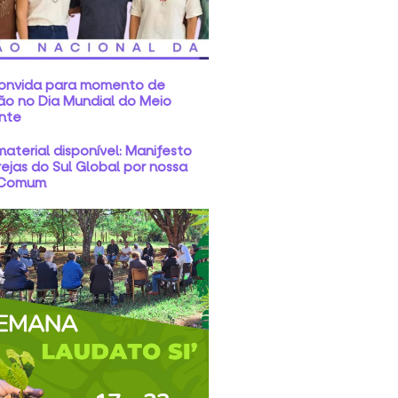
convida para momento de
ão no Dia Mundial do Meio
nte
aterial disponível: Manifesto
rejas do Sul Global por nossa
 Comum