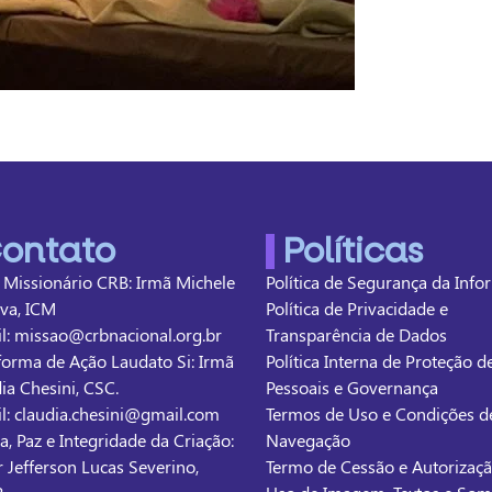
ontato
Políticas
 Missionário CRB: Irmã Michele
Política de Segurança da Inf
lva, ICM
Política de Privacidade e
l: missao@crbnacional.org.br
Transparência de Dados
forma de Ação Laudato Si: Irmã
Política Interna de Proteção 
ia Chesini, CSC.
Pessoais e Governança
l: claudia.chesini@gmail.com
Termos de Uso e Condições d
ça, Paz e Integridade da Criação:
Navegação
r Jefferson Lucas Severino,
Termo de Cessão e Autorizaç