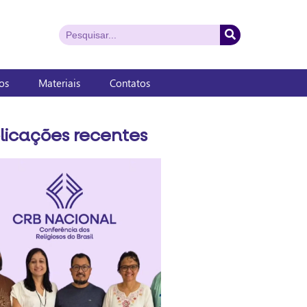
os
Materiais
Contatos
licações recentes