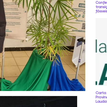
Confe
transi
fóssei
Carta
Provin
Laudat