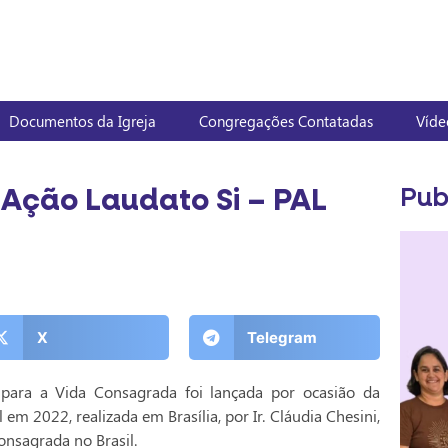
Documentos da Igreja
Congregações Contatadas
Víde
Ação Laudato Si – PAL
Pub
X
Telegram
ara a Vida Consagrada foi lançada por ocasião da
em 2022, realizada em Brasília, por Ir. Cláudia Chesini,
onsagrada no Brasil.