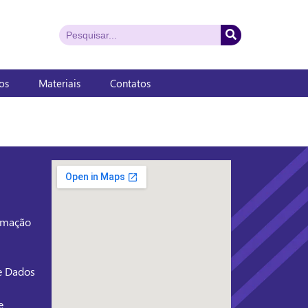
os
Materiais
Contatos
ormação
de Dados
e