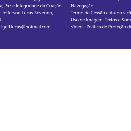
ça, Paz e Integridade da Criação:
Navegação
r Jefferson Lucas Severino,
Termo de Cessão e Autorizaç
R
Uso de Imagem, Textos e So
l: jeff.lucas@hotmail.com
Vídeo - Política de Proteção