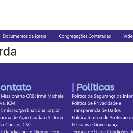
Documentos da Igreja
Congregações Contatadas
Víde
rda
ontato
Políticas
 Missionário CRB: Irmã Michele
Política de Segurança da Inf
lva, ICM
Política de Privacidade e
l: missao@crbnacional.org.br
Transparência de Dados
forma de Ação Laudato Si: Irmã
Política Interna de Proteção 
ia Chesini, CSC.
Pessoais e Governança
l: claudia.chesini@gmail.com
Termos de Uso e Condições d