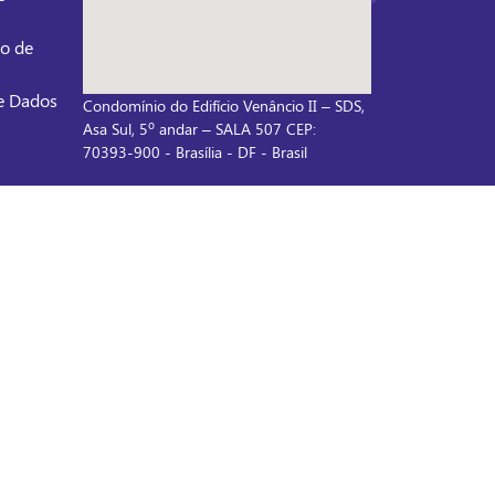
ão de
m
 de Dados
Condomínio do Edifício Venâncio II – SDS,
Asa Sul, 5º andar – SALA 507 CEP:
70393-900 - Brasília - DF - Brasil