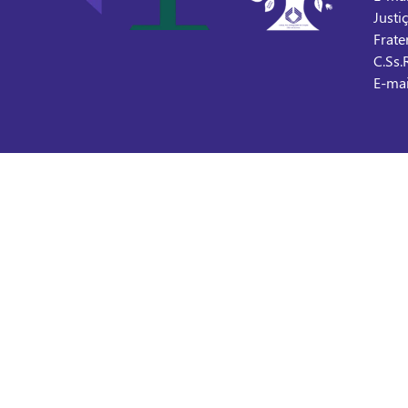
Justi
Frate
C.Ss.
E-mai