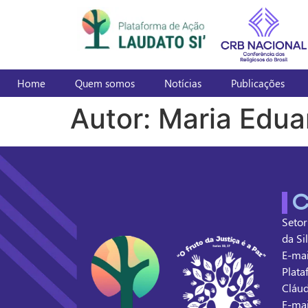
Home
Quem somos
Notícias
Publicações
Autor:
Maria Edua
C
Setor
da Si
E-mai
Plata
Cláud
E-mai