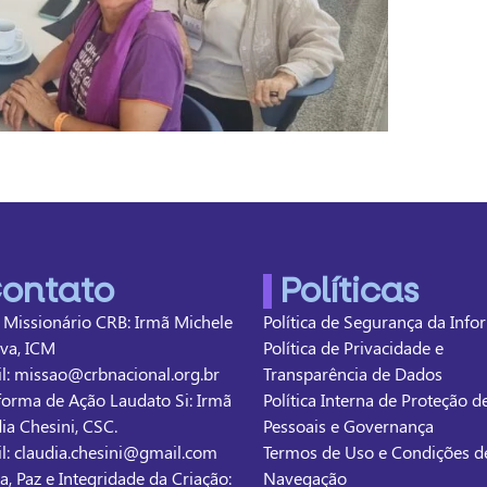
ontato
Políticas
 Missionário CRB: Irmã Michele
Política de Segurança da Inf
lva, ICM
Política de Privacidade e
l: missao@crbnacional.org.br
Transparência de Dados
forma de Ação Laudato Si: Irmã
Política Interna de Proteção 
ia Chesini, CSC.
Pessoais e Governança
l: claudia.chesini@gmail.com
Termos de Uso e Condições d
ça, Paz e Integridade da Criação:
Navegação