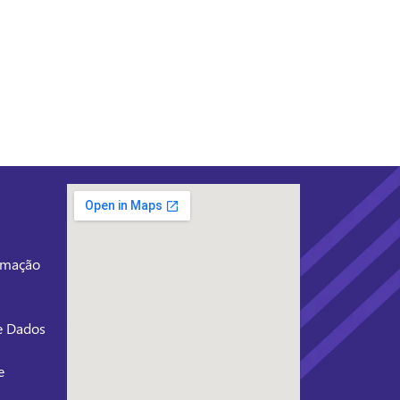
ormação
de Dados
e