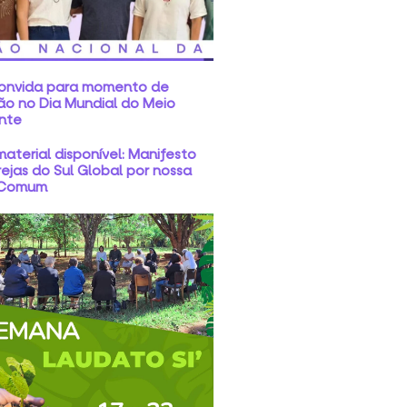
convida para momento de
ão no Dia Mundial do Meio
nte
aterial disponível: Manifesto
rejas do Sul Global por nossa
 Comum