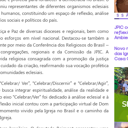
uniu representantes de diferentes organismos eclesiais
s humanos, constituindo um espaço de reflexão, análise
s sociais e políticos do país.
JPIC 
iça e Paz de diversas dioceses e regionais, bem como
reflex
ando esforços em nível nacional. Destacou-se também a
Ambie
nte por meio da Conferência dos Religiosos do Brasil –
Novo m
s congregações, regionais e da Comissão da JPIC. A
das Ig
vida religiosa consagrada com a promoção da justiça
Casa
 cuidado da criação, reafirmando sua vocação profética
omunidades eclesiais.
lebrar/ Ver”, “Celebrar/Discernir” e “Celebrar/Agir”,
 busca integrar espiritualidade, análise da realidade e
eixo “Celebrar/Ver” foi dedicado à análise eclesial e à
flexão inicial contou com a participação virtual de Dom
o momento vivido pela Igreja no Brasil e o caminho da
Igreja.