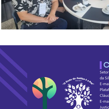
C
Setor
da Si
E-mai
Plata
Cláud
E-mai
Justi