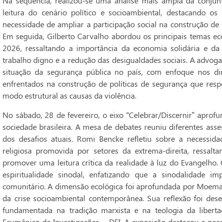
Na sequência, realizou-se uma análise mais ampla da conjun
leitura do cenário político e socioambiental, destacando os
necessidade de ampliar a participação social na construção 
Em seguida, Gilberto Carvalho abordou os principais temas ec
2026, ressaltando a importância da economia solidária e 
trabalho digno e a redução das desigualdades sociais. A advog
situação da segurança pública no país, com enfoque nos di
enfrentados na construção de políticas de segurança que re
modo estrutural as causas da violência.
No sábado, 28 de fevereiro, o eixo “Celebrar/Discernir” aprofu
sociedade brasileira. A mesa de debates reuniu diferentes as
dos desafios atuais. Romi Bencke refletiu sobre a necessid
religiosa promovida por setores da extrema-direita, ressal
promover uma leitura crítica da realidade à luz do Evangelho
espiritualidade sinodal, enfatizando que a sinodalidade im
comunitário. A dimensão ecológica foi aprofundada por Moema 
da crise socioambiental contemporânea. Sua reflexão foi desen
fundamentada na tradição marxista e na teologia da libert
Ecumênico de Investigações – DEI. A exposição destacou a nece