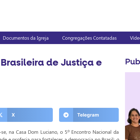
Documentos da Igreja
Congregações Contatadas
Víde
Brasileira de Justiça e
Pub
X
Telegram
u-se, na Casa Dom Luciano, o 5º Encontro Nacional da
ade e profecia para fortalecer a democracia no Brasil:
o