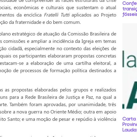
Confe
iais, econômicas e culturais que sustentam o atual
transi
mentos da encíclica
Fratelli Tutti
aplicados ao Projeto
fóssei
moção da fraternidade e do bem comum.
plano estratégico de atuação da Comissão Brasileira de
das comissões e ampliar a incidência da Igreja em temas
ção cidadã, especialmente no contexto das eleições de
uais os participantes elaboraram propostas concretas
destacam-se a elaboração de uma cartilha eleitoral, a
moção de processos de formação política destinados a
as as propostas elaboradas pelos grupos e realizados
s para a Rede Brasileira de Justiça e Paz, na qual a
 parte. Também foram aprovadas, por unanimidade, três
sobre a nova guerra no Oriente Médio; outra em apoio
rito Santo; e uma moção de pesar e repúdio à violência
Carta
Provin
Laudat