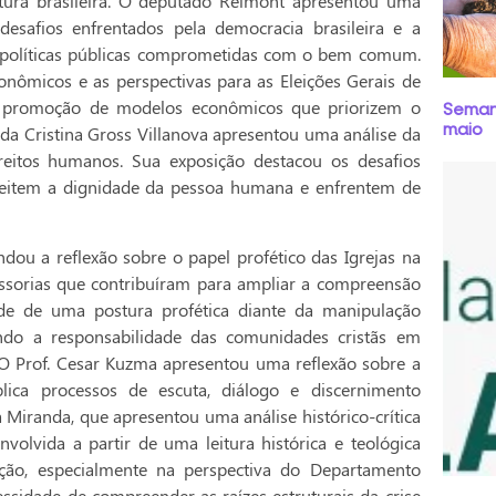
tura brasileira. O deputado Reimont apresentou uma
 desafios enfrentados pela democracia brasileira e a
de políticas públicas comprometidas com o bem comum.
onômicos e as perspectivas para as Eleições Gerais de
da promoção de modelos econômicos que priorizem o
Semana
maio
ada Cristina Gross Villanova apresentou uma análise da
reitos humanos. Sua exposição destacou os desafios
speitem a dignidade da pessoa humana e enfrentem de
ndou a reflexão sobre o papel profético das Igrejas na
sessorias que contribuíram para ampliar a compreensão
ade de uma postura profética diante da manipulação
tando a responsabilidade das comunidades cristãs em
. O Prof. Cesar Kuzma apresentou uma reflexão sobre a
plica processos de escuta, diálogo e discernimento
Miranda, que apresentou uma análise histórico-crítica
volvida a partir de uma leitura histórica e teológica
ação, especialmente na perspectiva do Departamento
ssidade de compreender as raízes estruturais da crise