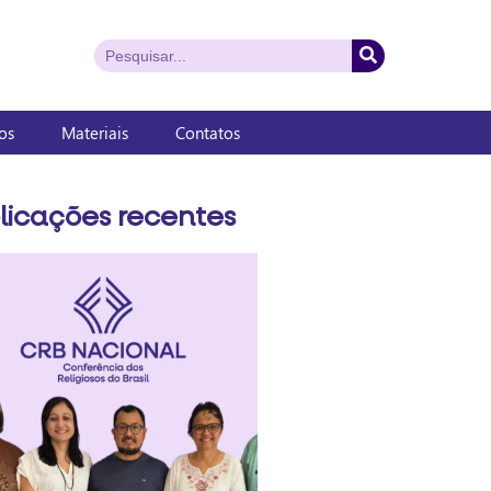
os
Materiais
Contatos
licações recentes