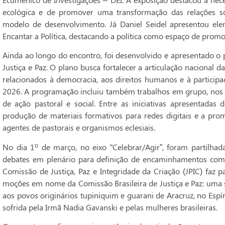
ecológica e de promover uma transformação das relações soc
modelo de desenvolvimento. Já Daniel Seidel apresentou ele
Encantar a Política, destacando a política como espaço de pro
Ainda ao longo do encontro, foi desenvolvido e apresentado o 
Justiça e Paz. O plano busca fortalecer a articulação nacional 
relacionados à democracia, aos direitos humanos e à participa
2026. A programação incluiu também trabalhos em grupo, nos q
de ação pastoral e social. Entre as iniciativas apresentadas 
produção de materiais formativos para redes digitais e a pro
agentes de pastorais e organismos eclesiais.
No dia 1º de março, no eixo “Celebrar/Agir”, foram partilhad
debates em plenário para definição de encaminhamentos comun
Comissão de Justiça, Paz e Integridade da Criação (JPIC) faz
moções em nome da Comissão Brasileira de Justiça e Paz: uma 
aos povos originários tupiniquim e guarani de Aracruz, no Espí
sofrida pela Irmã Nadia Gavanski e pelas mulheres brasileiras.