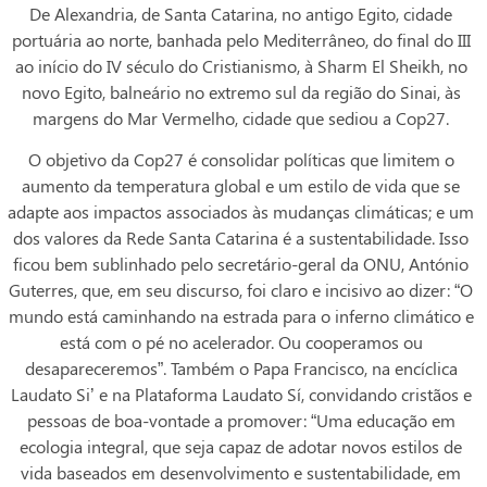
De Alexandria, de Santa Catarina, no antigo Egito, cidade
portuária ao norte, banhada pelo Mediterrâneo, do final do III
ao início do IV século do Cristianismo, à Sharm El Sheikh, no
novo Egito, balneário no extremo sul da região do Sinai, às
margens do Mar Vermelho, cidade que sediou a Cop27.
O objetivo da Cop27 é consolidar políticas que limitem o
aumento da temperatura global e um estilo de vida que se
adapte aos impactos associados às mudanças climáticas; e um
dos valores da Rede Santa Catarina é a sustentabilidade. Isso
ficou bem sublinhado pelo secretário-geral da ONU, António
Guterres, que, em seu discurso, foi claro e incisivo ao dizer: “O
mundo está caminhando na estrada para o inferno climático e
está com o pé no acelerador. Ou cooperamos ou
desapareceremos”. Também o Papa Francisco, na encíclica
Laudato Si’ e na Plataforma Laudato Sí, convidando cristãos e
pessoas de boa-vontade a promover: “Uma educação em
ecologia integral, que seja capaz de adotar novos estilos de
vida baseados em desenvolvimento e sustentabilidade, em