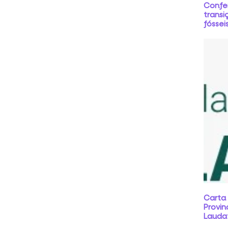
Confe
transi
fóssei
Carta
Provin
Laudat