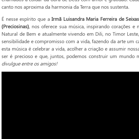
canto nos aproxima da harmonia da Terra que nos sustenta.
É nesse espírito que a
Irmã Luisandra Maria Ferreira de Seixa
(Preciosinas)
, nos oferece sua música, inspirando corações e
Natural de Bem e atualmente vivendo em Dili, no Timor Leste,
sensibilidade e compromisso com a vida, fazendo da arte um 
esta música é celebrar a vida, acolher a criação e assumir no
ser é precioso e que, juntos, podemos construir um mundo 
divulgue entre os amigos!