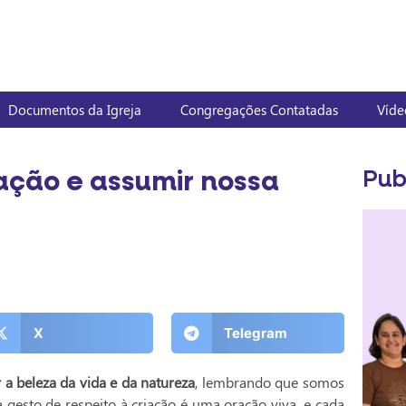
Documentos da Igreja
Congregações Contatadas
Víde
iação e assumir nossa
Pub
X
Telegram
 a beleza da vida e da natureza
, lembrando que somos
gesto de respeito à criação é uma oração viva, e cada