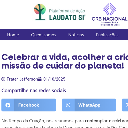
Home
Quem somos
Notícias
Publicações
Celebrar a vida, acolher a cr
missão de cuidar do planeta!
Frater Jefferson
01/10/2025
Compartilhe nas redes sociais
Facebook
WhatsApp
No Tempo da Criação, nos reunimos para
contemplar e celebrar
chamados a cuidar da obra de Deus com amor e gratidão. Cada 