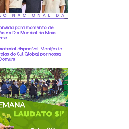
convida para momento de
ão no Dia Mundial do Meio
nte
aterial disponível: Manifesto
rejas do Sul Global por nossa
 Comum