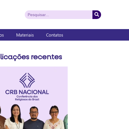
os
Materiais
Contatos
licações recentes